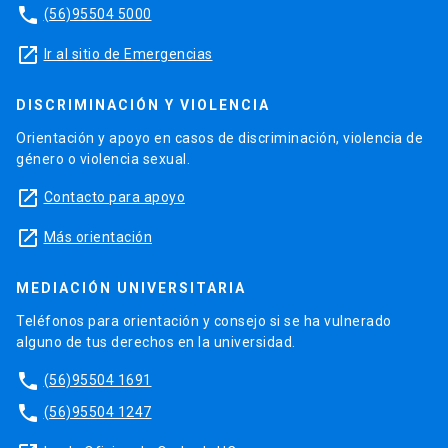
phone
(56)95504 5000
launch
Ir al sitio de Emergencias
DISCRIMINACIÓN Y VIOLENCIA
Orientación y apoyo en casos de discriminación, violencia de
género o violencia sexual.
launch
Contacto para apoyo
launch
Más orientación
MEDIACIÓN UNIVERSITARIA
Teléfonos para orientación y consejo si se ha vulnerado
alguno de tus derechos en la universidad.
phone
(56)95504 1691
phone
(56)95504 1247