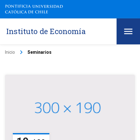
Instituto de Economía
keyboard_arrow_right
Inicio
Seminarios