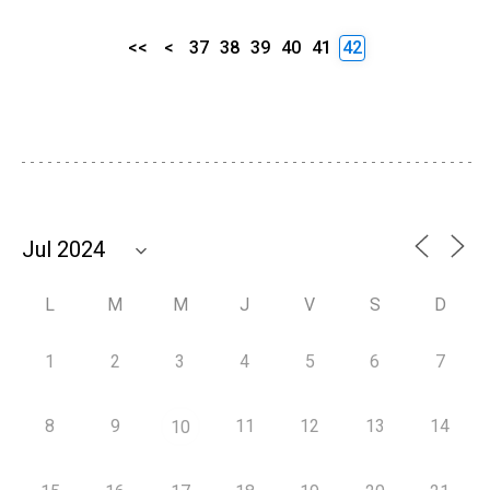
<<
<
37
38
39
40
41
42
L
M
M
J
V
S
D
1
2
3
4
5
6
7
8
9
11
12
13
14
10