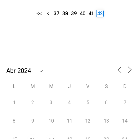
<<
<
37
38
39
40
41
42
L
M
M
J
V
S
D
1
2
3
4
5
6
7
8
9
10
11
12
13
14