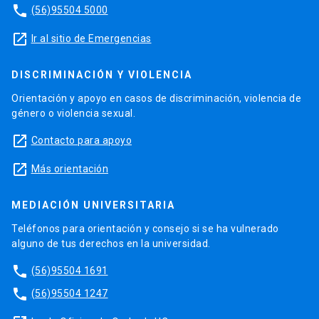
phone
(56)95504 5000
launch
Ir al sitio de Emergencias
DISCRIMINACIÓN Y VIOLENCIA
Orientación y apoyo en casos de discriminación, violencia de
género o violencia sexual.
launch
Contacto para apoyo
launch
Más orientación
MEDIACIÓN UNIVERSITARIA
Teléfonos para orientación y consejo si se ha vulnerado
alguno de tus derechos en la universidad.
phone
(56)95504 1691
phone
(56)95504 1247