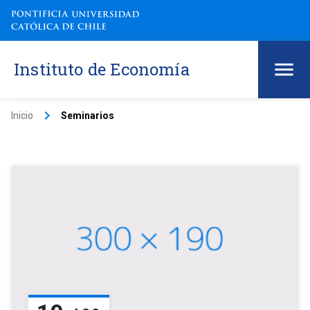
Instituto de Economía
keyboard_arrow_right
Inicio
Seminarios