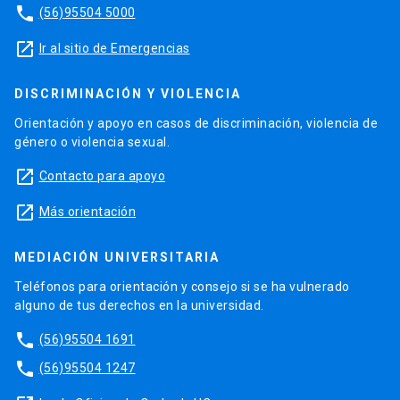
phone
(56)95504 5000
launch
Ir al sitio de Emergencias
DISCRIMINACIÓN Y VIOLENCIA
Orientación y apoyo en casos de discriminación, violencia de
género o violencia sexual.
launch
Contacto para apoyo
launch
Más orientación
MEDIACIÓN UNIVERSITARIA
Teléfonos para orientación y consejo si se ha vulnerado
alguno de tus derechos en la universidad.
phone
(56)95504 1691
phone
(56)95504 1247