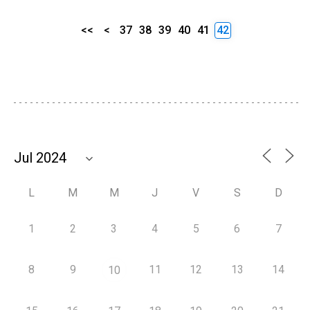
<<
<
37
38
39
40
41
42
L
M
M
J
V
S
D
1
2
3
4
5
6
7
8
9
11
12
13
14
10