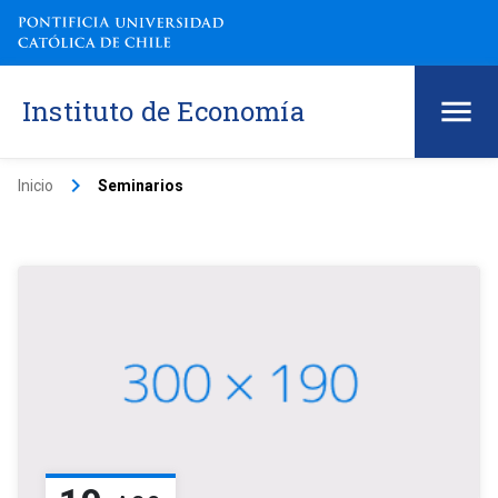
Instituto de Economía
keyboard_arrow_right
Inicio
Seminarios