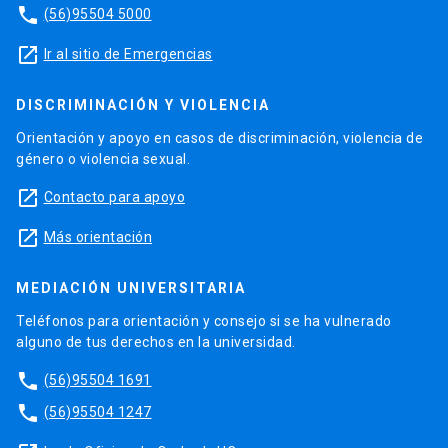
phone
(56)95504 5000
launch
Ir al sitio de Emergencias
DISCRIMINACIÓN Y VIOLENCIA
Orientación y apoyo en casos de discriminación, violencia de
género o violencia sexual.
launch
Contacto para apoyo
launch
Más orientación
MEDIACIÓN UNIVERSITARIA
Teléfonos para orientación y consejo si se ha vulnerado
alguno de tus derechos en la universidad.
phone
(56)95504 1691
phone
(56)95504 1247