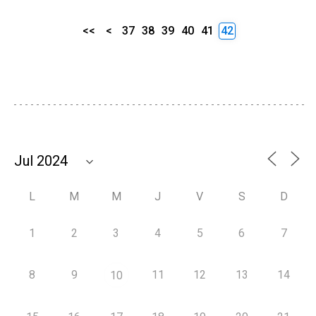
<<
<
37
38
39
40
41
42
L
M
M
J
V
S
D
1
2
3
4
5
6
7
8
9
11
12
13
14
10