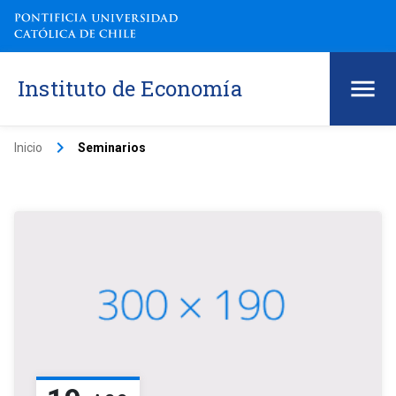
Instituto de Economía
keyboard_arrow_right
Inicio
Seminarios