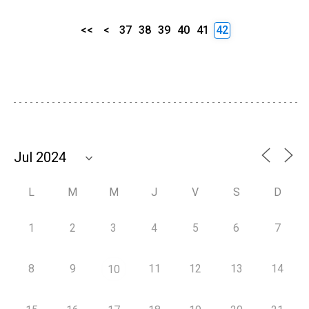
<<
<
37
38
39
40
41
42
L
M
M
J
V
S
D
1
2
3
4
5
6
7
8
9
11
12
13
14
10