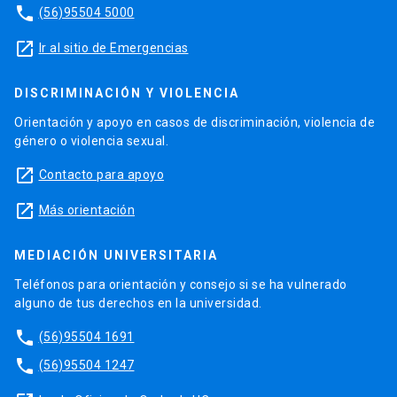
phone
(56)95504 5000
launch
Ir al sitio de Emergencias
DISCRIMINACIÓN Y VIOLENCIA
Orientación y apoyo en casos de discriminación, violencia de
género o violencia sexual.
launch
Contacto para apoyo
launch
Más orientación
MEDIACIÓN UNIVERSITARIA
Teléfonos para orientación y consejo si se ha vulnerado
alguno de tus derechos en la universidad.
phone
(56)95504 1691
phone
(56)95504 1247