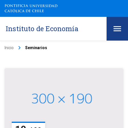
Instituto de Economía
keyboard_arrow_right
Inicio
Seminarios