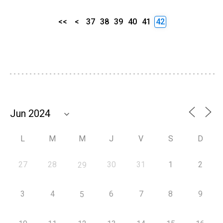
<<
<
37
38
39
40
41
42
L
M
M
J
V
S
D
27
28
30
31
1
2
29
3
4
6
7
8
9
5