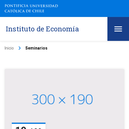
Instituto de Economía
keyboard_arrow_right
Inicio
Seminarios