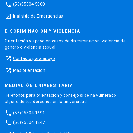
phone
(56)95504 5000
launch
Ir al sitio de Emergencias
DISCRIMINACIÓN Y VIOLENCIA
Orientación y apoyo en casos de discriminación, violencia de
género o violencia sexual.
launch
Contacto para apoyo
launch
Más orientación
MEDIACIÓN UNIVERSITARIA
Teléfonos para orientación y consejo si se ha vulnerado
alguno de tus derechos en la universidad.
phone
(56)95504 1691
phone
(56)95504 1247