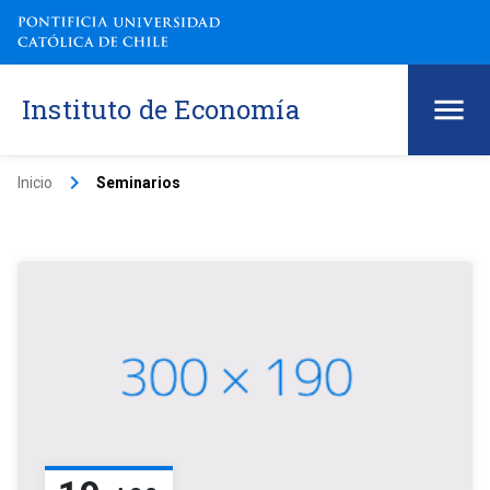
Instituto de Economía
keyboard_arrow_right
Inicio
Seminarios