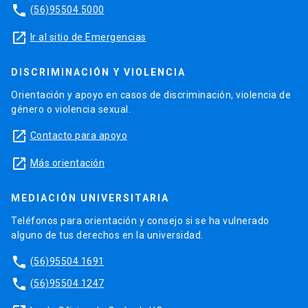
phone
(56)95504 5000
launch
Ir al sitio de Emergencias
DISCRIMINACIÓN Y VIOLENCIA
Orientación y apoyo en casos de discriminación, violencia de
género o violencia sexual.
launch
Contacto para apoyo
launch
Más orientación
MEDIACIÓN UNIVERSITARIA
Teléfonos para orientación y consejo si se ha vulnerado
alguno de tus derechos en la universidad.
phone
(56)95504 1691
phone
(56)95504 1247