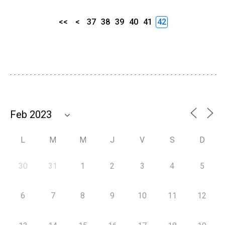
<<
<
37
38
39
40
41
42
L
M
M
J
V
S
D
30
31
1
2
3
4
5
6
7
8
9
10
11
12