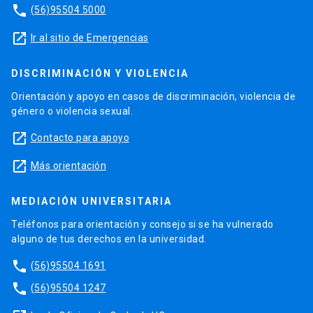
phone
(56)95504 5000
launch
Ir al sitio de Emergencias
DISCRIMINACIÓN Y VIOLENCIA
Orientación y apoyo en casos de discriminación, violencia de
género o violencia sexual.
launch
Contacto para apoyo
launch
Más orientación
MEDIACIÓN UNIVERSITARIA
Teléfonos para orientación y consejo si se ha vulnerado
alguno de tus derechos en la universidad.
phone
(56)95504 1691
phone
(56)95504 1247