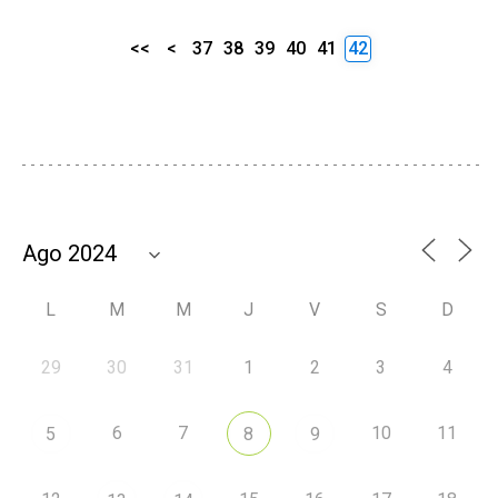
<<
<
37
38
39
40
41
42
L
M
M
J
V
S
D
29
30
31
1
2
3
4
6
7
10
11
5
8
9