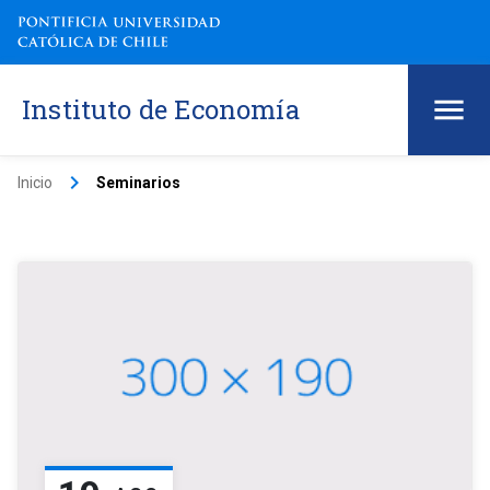
Instituto de Economía
keyboard_arrow_right
Inicio
Seminarios