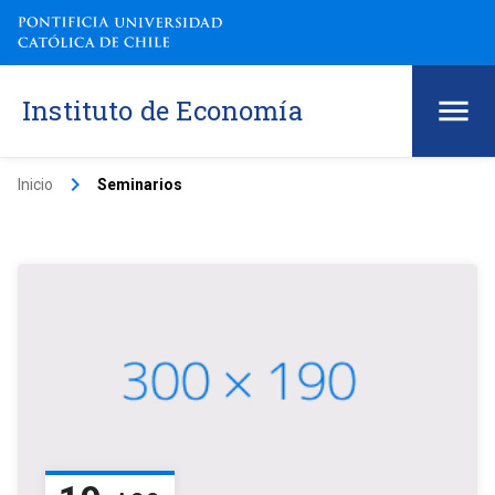
Instituto de Economía
keyboard_arrow_right
Inicio
Seminarios