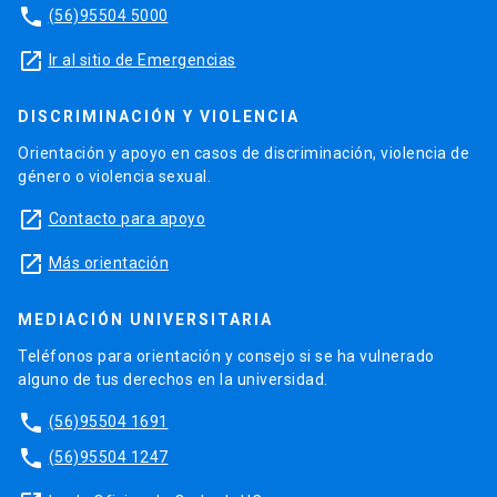
phone
(56)95504 5000
launch
Ir al sitio de Emergencias
DISCRIMINACIÓN Y VIOLENCIA
Orientación y apoyo en casos de discriminación, violencia de
género o violencia sexual.
launch
Contacto para apoyo
launch
Más orientación
MEDIACIÓN UNIVERSITARIA
Teléfonos para orientación y consejo si se ha vulnerado
alguno de tus derechos en la universidad.
phone
(56)95504 1691
phone
(56)95504 1247