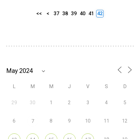
<<
<
37
38
39
40
41
42
L
M
M
J
V
S
D
29
30
1
2
3
4
5
6
8
9
10
11
12
7