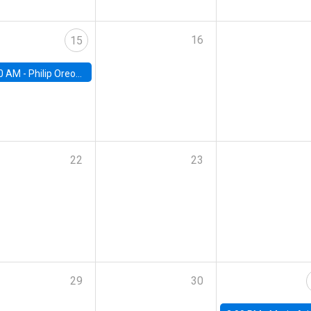
16
15
0 AM -
Philip Oreopolous, University of Toronto
22
23
29
30