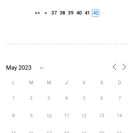
<<
<
37
38
39
40
41
42
L
M
M
J
V
S
D
1
2
3
4
5
6
7
8
9
11
13
14
10
12