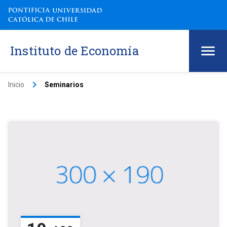
Instituto de Economía
keyboard_arrow_right
Inicio
Seminarios