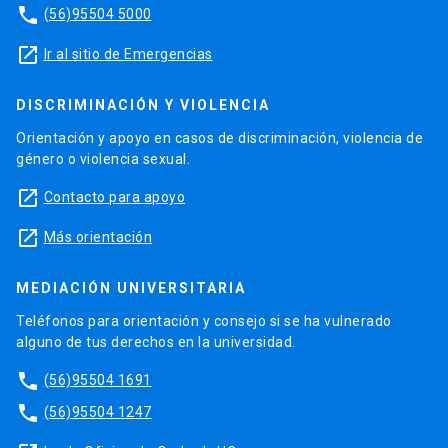
phone
(56)95504 5000
launch
Ir al sitio de Emergencias
DISCRIMINACIÓN Y VIOLENCIA
Orientación y apoyo en casos de discriminación, violencia de
género o violencia sexual.
launch
Contacto para apoyo
launch
Más orientación
MEDIACIÓN UNIVERSITARIA
Teléfonos para orientación y consejo si se ha vulnerado
alguno de tus derechos en la universidad.
phone
(56)95504 1691
phone
(56)95504 1247