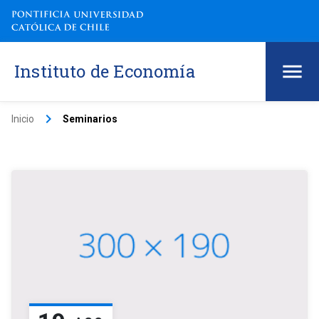
Instituto de Economía
keyboard_arrow_right
Inicio
Seminarios