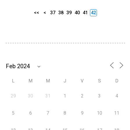
<<
<
37
38
39
40
41
42
L
M
M
J
V
S
D
29
30
31
1
2
3
4
5
6
7
8
9
10
11