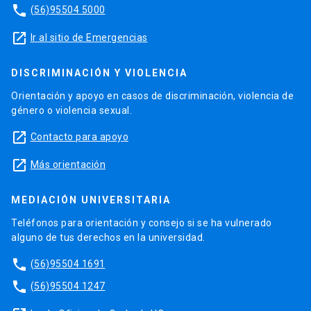
phone
(56)95504 5000
launch
Ir al sitio de Emergencias
DISCRIMINACIÓN Y VIOLENCIA
Orientación y apoyo en casos de discriminación, violencia de
género o violencia sexual.
launch
Contacto para apoyo
launch
Más orientación
MEDIACIÓN UNIVERSITARIA
Teléfonos para orientación y consejo si se ha vulnerado
alguno de tus derechos en la universidad.
phone
(56)95504 1691
phone
(56)95504 1247