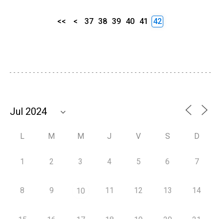
<<
<
37
38
39
40
41
42
L
M
M
J
V
S
D
1
2
3
4
5
6
7
8
9
11
12
13
14
10