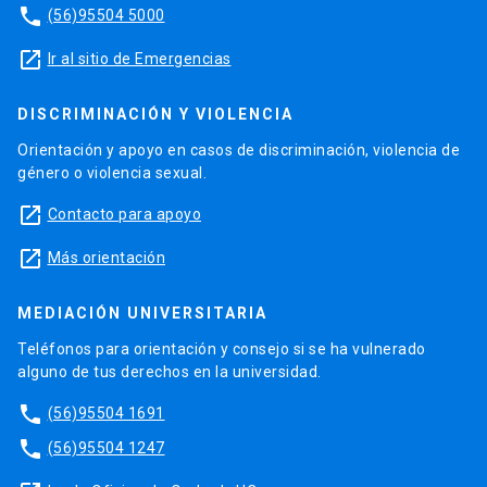
phone
(56)95504 5000
launch
Ir al sitio de Emergencias
DISCRIMINACIÓN Y VIOLENCIA
Orientación y apoyo en casos de discriminación, violencia de
género o violencia sexual.
launch
Contacto para apoyo
launch
Más orientación
MEDIACIÓN UNIVERSITARIA
Teléfonos para orientación y consejo si se ha vulnerado
alguno de tus derechos en la universidad.
phone
(56)95504 1691
phone
(56)95504 1247