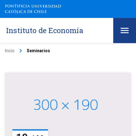
Instituto de Economía
keyboard_arrow_right
Inicio
Seminarios