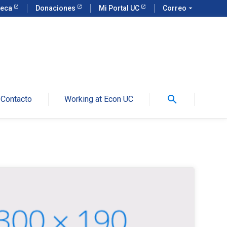
teca
Donaciones
Mi Portal UC
Correo
arrow_drop_down
search
Contacto
Working at Econ UC