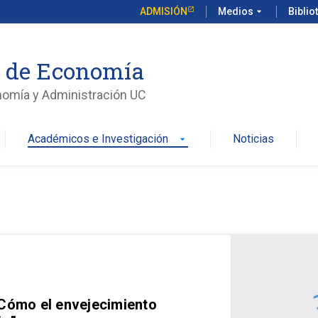
ADMISIÓN
Medios
arrow_drop_down
Biblio
o de Economía
nomía y Administración UC
Académicos e Investigación
Noticias
arrow_drop_down
 Cómo el envejecimiento