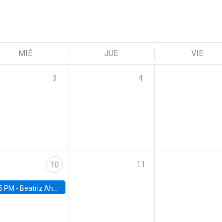
MIÉ
JUE
VIE
3
4
11
10
5 PM -
Beatriz Ahumada, PhD candidate, Universidad de Pittsburgh