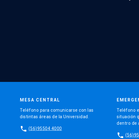
MESA CENTRAL
EMERGE
Teléfono para comunicarse con las
Teléfono e
distintas áreas de la Universidad.
situación 
dentro de
phone
(56)95504 4000
phone
(56)9