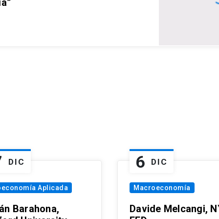
ia”
7
6
DIC
DIC
oeconomía Aplicada
Macroeconomía
án Barahona,
Davide Melcangi, N