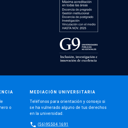
ENCIA
MEDIACIÓN UNIVERSITARIA
de
Teléfonos para orientación y consejo si
énero o
se ha vulnerado alguno de tus derechos
en la universidad.
phone
(56)95504 1691