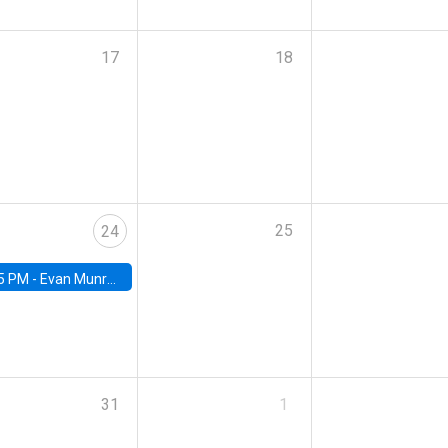
17
18
25
24
5 PM -
Evan Munro, Neyman Visiting Assistant Professor in the Department of Statistics at UC Berkeley
31
1