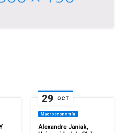
29
OCT
Macroeconomía
Y
Alexandre Janiak,