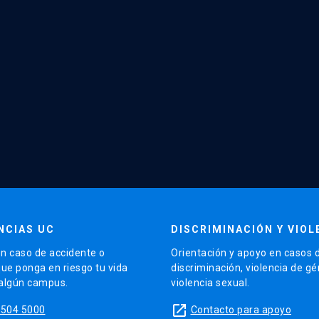
NCIAS UC
DISCRIMINACIÓN Y VIOL
n caso de accidente o
Orientación y apoyo en casos 
que ponga en riesgo tu vida
discriminación, violencia de g
 algún campus.
violencia sexual.
launch
5504 5000
Contacto para apoyo