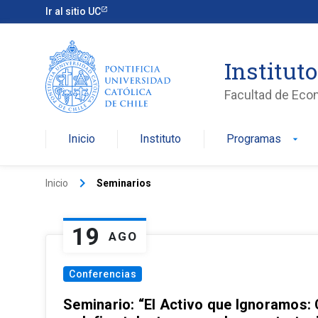
Ir al sitio UC
Institut
Facultad de Eco
Inicio
Instituto
Programas
arrow_drop_down
keyboard_arrow_right
Inicio
Seminarios
19
AGO
Conferencias
Seminario: “El Activo que Ignoramos: