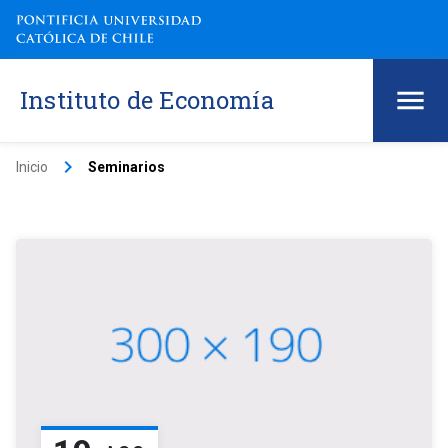
Instituto de Economía
keyboard_arrow_right
Inicio
Seminarios