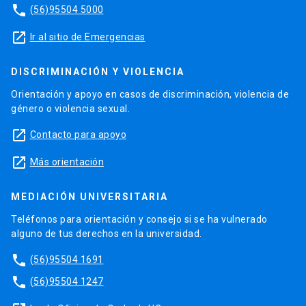
phone
(56)95504 5000
launch
Ir al sitio de Emergencias
DISCRIMINACIÓN Y VIOLENCIA
Orientación y apoyo en casos de discriminación, violencia de
género o violencia sexual.
launch
Contacto para apoyo
launch
Más orientación
MEDIACIÓN UNIVERSITARIA
Teléfonos para orientación y consejo si se ha vulnerado
alguno de tus derechos en la universidad.
phone
(56)95504 1691
phone
(56)95504 1247