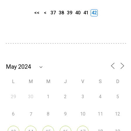
<<
<
37
38
39
40
41
42
L
M
M
J
V
S
D
29
30
1
2
3
4
5
6
8
9
10
11
12
7