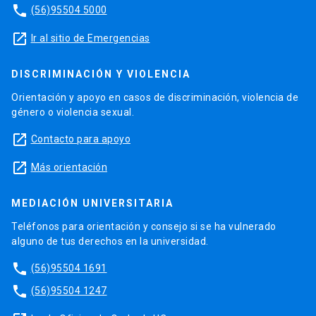
phone
(56)95504 5000
launch
Ir al sitio de Emergencias
DISCRIMINACIÓN Y VIOLENCIA
Orientación y apoyo en casos de discriminación, violencia de
género o violencia sexual.
launch
Contacto para apoyo
launch
Más orientación
MEDIACIÓN UNIVERSITARIA
Teléfonos para orientación y consejo si se ha vulnerado
alguno de tus derechos en la universidad.
phone
(56)95504 1691
phone
(56)95504 1247