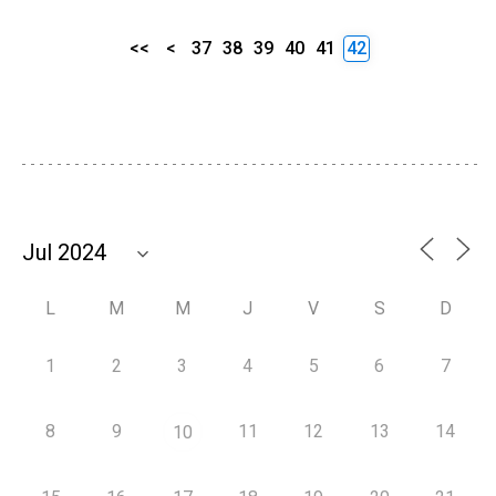
<<
<
37
38
39
40
41
42
L
M
M
J
V
S
D
1
2
3
4
5
6
7
8
9
11
12
13
14
10