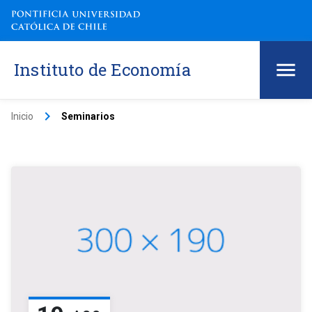
Instituto de Economía
keyboard_arrow_right
Inicio
Seminarios