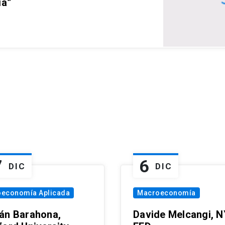
ia”
7
6
DIC
DIC
oeconomía Aplicada
Macroeconomía
án Barahona,
Davide Melcangi, N