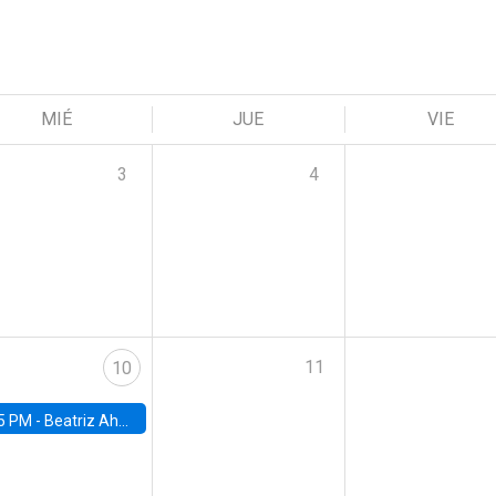
MIÉ
JUE
VIE
3
4
11
10
5 PM -
Beatriz Ahumada, PhD candidate, Universidad de Pittsburgh