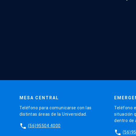
MESA CENTRAL
EMERGE
Teléfono para comunicarse con las
Teléfono e
distintas áreas de la Universidad.
situación 
dentro de
phone
(56)95504 4000
phone
(56)9