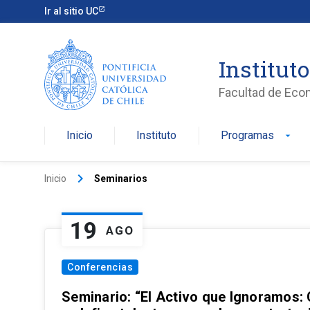
Ir al sitio UC
Institut
Facultad de Eco
Inicio
Instituto
Programas
arrow_drop_down
keyboard_arrow_right
Inicio
Seminarios
19
AGO
Conferencias
Seminario: “El Activo que Ignoramos: