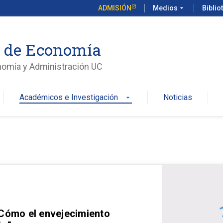
ADMISIÓN
Medios
arrow_drop_down
Biblio
o de Economía
nomía y Administración UC
Académicos e Investigación
Noticias
arrow_drop_down
 Cómo el envejecimiento