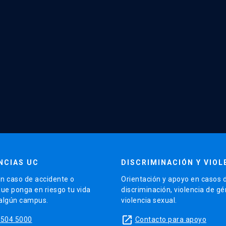
NCIAS UC
DISCRIMINACIÓN Y VIOL
n caso de accidente o
Orientación y apoyo en casos 
que ponga en riesgo tu vida
discriminación, violencia de g
 algún campus.
violencia sexual.
launch
5504 5000
Contacto para apoyo