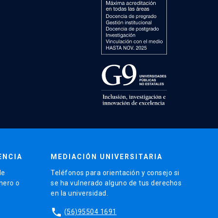
ENCIA
MEDIACIÓN UNIVERSITARIA
de
Teléfonos para orientación y consejo si
énero o
se ha vulnerado alguno de tus derechos
en la universidad.
phone
(56)95504 1691