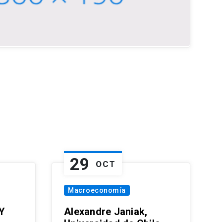
29
OCT
Macroeconomía
Y
Alexandre Janiak,