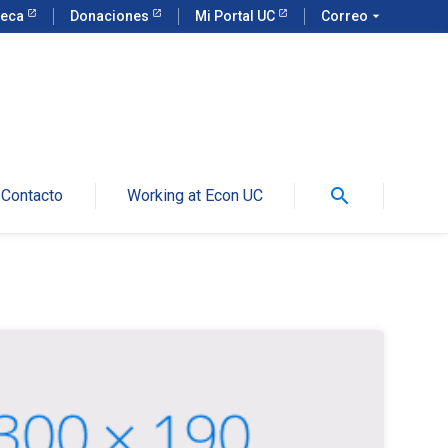
teca
Donaciones
Mi Portal UC
Correo
arrow_drop_down
search
Contacto
Working at Econ UC