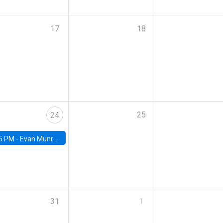
17
18
25
24
5 PM -
Evan Munro, Neyman Visiting Assistant Professor in the Department of Statistics at UC Berkeley
31
1