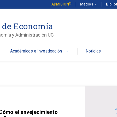
ADMISIÓN
Medios
arrow_drop_down
Biblio
o de Economía
nomía y Administración UC
Académicos e Investigación
Noticias
arrow_drop_down
 Cómo el envejecimiento