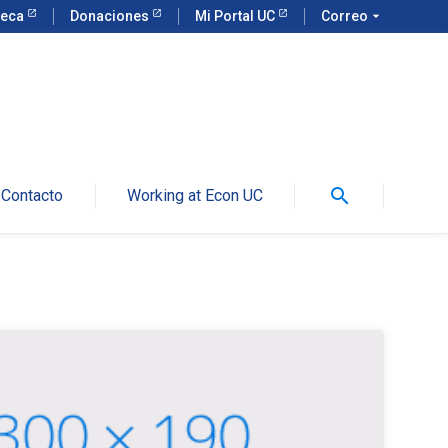
teca
Donaciones
Mi Portal UC
Correo
arrow_drop_down
search
Contacto
Working at Econ UC