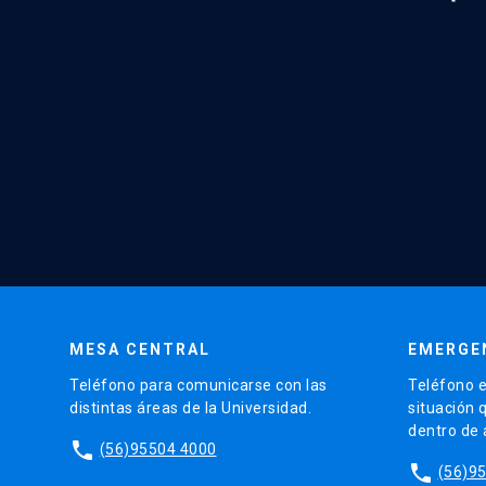
MESA CENTRAL
EMERGE
Teléfono para comunicarse con las
Teléfono e
distintas áreas de la Universidad.
situación 
dentro de
phone
(56)95504 4000
phone
(56)9