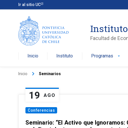
Ir al sitio UC
Institut
Facultad de Eco
Inicio
Instituto
Programas
arrow_drop_down
keyboard_arrow_right
Inicio
Seminarios
19
AGO
Conferencias
Seminario: “El Activo que Ignoramos: