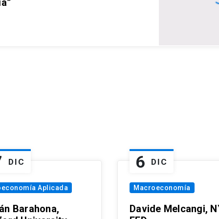
ia”
7
6
DIC
DIC
oeconomía Aplicada
Macroeconomía
án Barahona,
Davide Melcangi, N