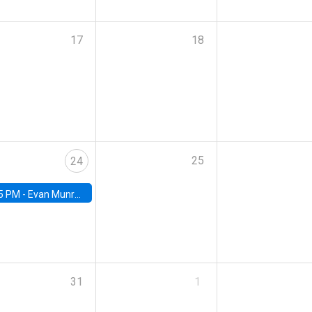
17
18
25
24
5 PM -
Evan Munro, Neyman Visiting Assistant Professor in the Department of Statistics at UC Berkeley
31
1