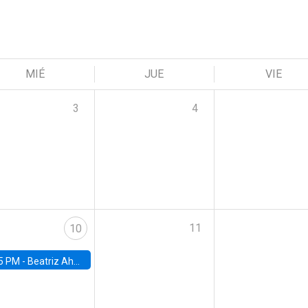
MIÉ
JUE
VIE
3
4
11
10
5 PM -
Beatriz Ahumada, PhD candidate, Universidad de Pittsburgh