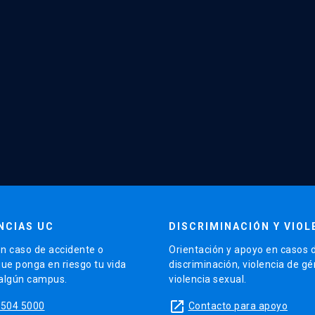
NCIAS UC
DISCRIMINACIÓN Y VIOL
n caso de accidente o
Orientación y apoyo en casos 
que ponga en riesgo tu vida
discriminación, violencia de g
 algún campus.
violencia sexual.
launch
5504 5000
Contacto para apoyo