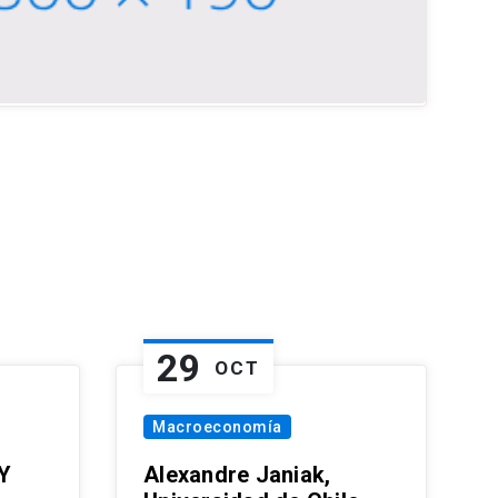
29
OCT
Macroeconomía
Y
Alexandre Janiak,