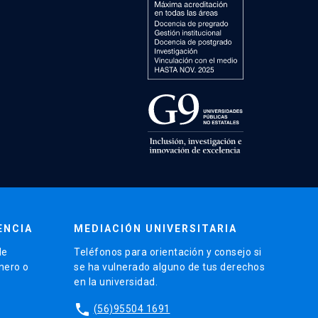
ENCIA
MEDIACIÓN UNIVERSITARIA
de
Teléfonos para orientación y consejo si
énero o
se ha vulnerado alguno de tus derechos
en la universidad.
phone
(56)95504 1691