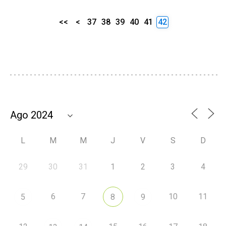
<<
<
37
38
39
40
41
42
L
M
M
J
V
S
D
29
30
31
1
2
3
4
6
7
10
11
5
8
9