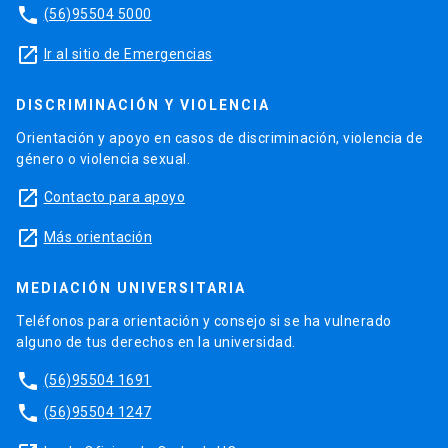
phone
(56)95504 5000
launch
Ir al sitio de Emergencias
DISCRIMINACIÓN Y VIOLENCIA
Orientación y apoyo en casos de discriminación, violencia de
género o violencia sexual.
launch
Contacto para apoyo
launch
Más orientación
MEDIACIÓN UNIVERSITARIA
Teléfonos para orientación y consejo si se ha vulnerado
alguno de tus derechos en la universidad.
phone
(56)95504 1691
phone
(56)95504 1247