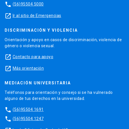
phone
(56)95504 5000
launch
Ir al sitio de Emergencias
DISCRIMINACIÓN Y VIOLENCIA
Orientación y apoyo en casos de discriminación, violencia de
género o violencia sexual.
launch
Contacto para apoyo
launch
Más orientación
MEDIACIÓN UNIVERSITARIA
Teléfonos para orientación y consejo si se ha vulnerado
alguno de tus derechos en la universidad.
phone
(56)95504 1691
phone
(56)95504 1247