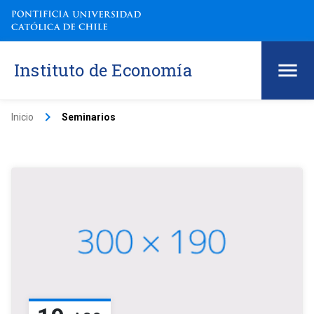
Instituto de Economía
keyboard_arrow_right
Inicio
Seminarios