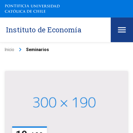
Instituto de Economía
keyboard_arrow_right
Inicio
Seminarios