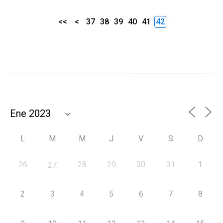
<<
<
37
38
39
40
41
42
L
M
M
J
V
S
D
26
28
29
30
31
1
27
2
3
4
5
6
7
8