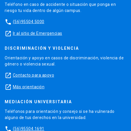
Teléfono en caso de accidente o situación que ponga en
riesgo tu vida dentro de algún campus.
phone
(56)95504 5000
launch
Ir al sitio de Emergencias
DISCRIMINACIÓN Y VIOLENCIA
Orientación y apoyo en casos de discriminación, violencia de
género o violencia sexual.
launch
Contacto para apoyo
launch
Más orientación
MEDIACIÓN UNIVERSITARIA
Teléfonos para orientación y consejo si se ha vulnerado
alguno de tus derechos en la universidad.
phone
(56)95504 1691