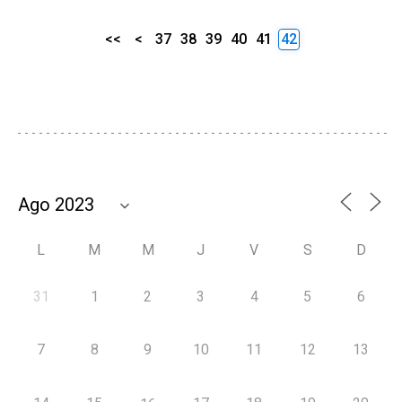
<<
<
37
38
39
40
41
42
L
M
M
J
V
S
D
31
1
2
3
4
5
6
7
8
9
10
11
12
13