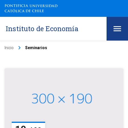
Instituto de Economía
keyboard_arrow_right
Inicio
Seminarios