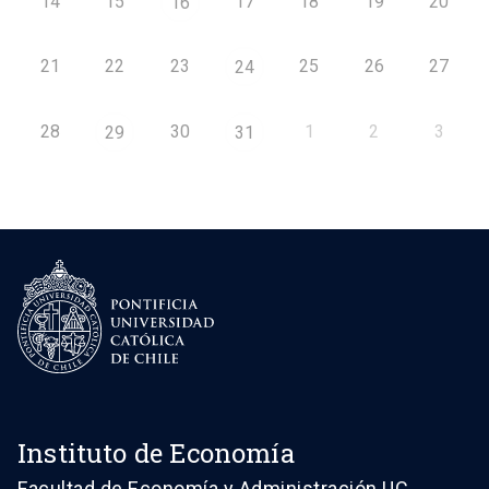
14
15
17
18
19
20
16
21
22
23
25
26
27
24
28
30
1
2
3
29
31
Instituto de Economía
Facultad de Economía y Administración UC