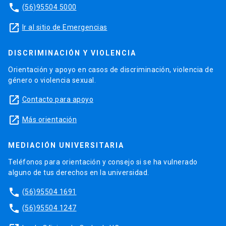
phone
(56)95504 5000
launch
Ir al sitio de Emergencias
DISCRIMINACIÓN Y VIOLENCIA
Orientación y apoyo en casos de discriminación, violencia de
género o violencia sexual.
launch
Contacto para apoyo
launch
Más orientación
MEDIACIÓN UNIVERSITARIA
Teléfonos para orientación y consejo si se ha vulnerado
alguno de tus derechos en la universidad.
phone
(56)95504 1691
phone
(56)95504 1247