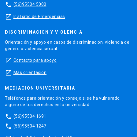
phone
(56)95504 5000
launch
Ir al sitio de Emergencias
DISCRIMINACIÓN Y VIOLENCIA
Orientación y apoyo en casos de discriminación, violencia de
género o violencia sexual.
launch
Contacto para apoyo
launch
Más orientación
MEDIACIÓN UNIVERSITARIA
Teléfonos para orientación y consejo si se ha vulnerado
alguno de tus derechos en la universidad.
phone
(56)95504 1691
phone
(56)95504 1247