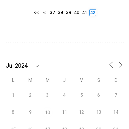
<<
<
37
38
39
40
41
42
L
M
M
J
V
S
D
1
2
3
4
5
6
7
8
9
11
12
13
14
10