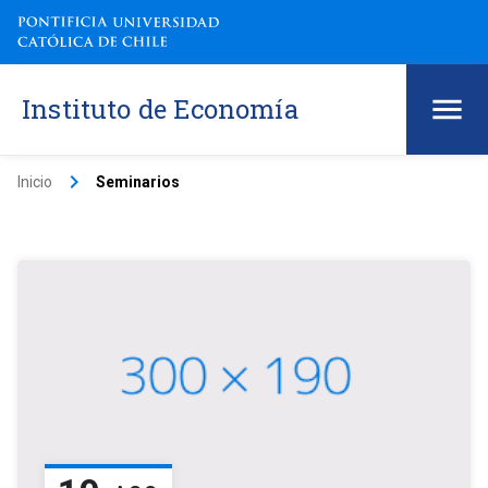
Instituto de Economía
keyboard_arrow_right
Inicio
Seminarios