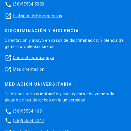
phone
(56)95504 5000
launch
Ir al sitio de Emergencias
DISCRIMINACIÓN Y VIOLENCIA
Orientación y apoyo en casos de discriminación, violencia de
género o violencia sexual.
launch
Contacto para apoyo
launch
Más orientación
MEDIACIÓN UNIVERSITARIA
Teléfonos para orientación y consejo si se ha vulnerado
alguno de tus derechos en la universidad.
phone
(56)95504 1691
phone
(56)95504 1247