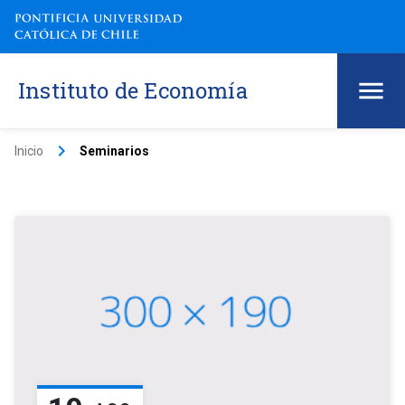
Instituto de Economía
keyboard_arrow_right
Inicio
Seminarios