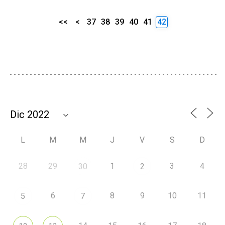
<<
<
37
38
39
40
41
42
L
M
M
J
V
S
D
28
29
1
3
4
30
2
6
8
9
10
11
5
7