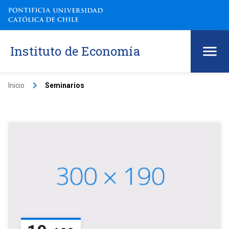
Instituto de Economía
keyboard_arrow_right
Inicio
Seminarios