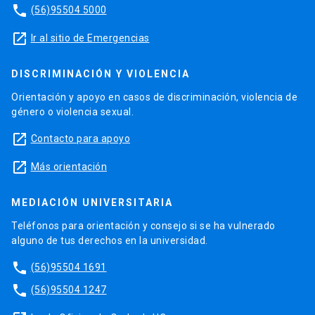
phone
(56)95504 5000
launch
Ir al sitio de Emergencias
DISCRIMINACIÓN Y VIOLENCIA
Orientación y apoyo en casos de discriminación, violencia de
género o violencia sexual.
launch
Contacto para apoyo
launch
Más orientación
MEDIACIÓN UNIVERSITARIA
Teléfonos para orientación y consejo si se ha vulnerado
alguno de tus derechos en la universidad.
phone
(56)95504 1691
phone
(56)95504 1247