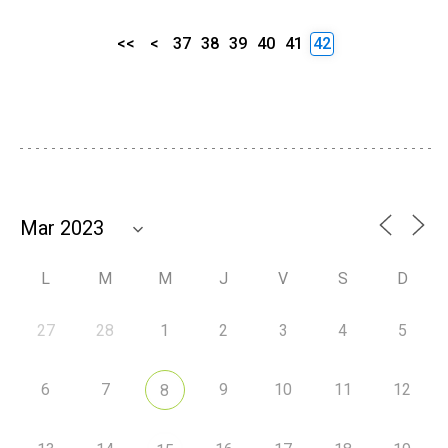
<<
<
37
38
39
40
41
42
L
M
M
J
V
S
D
27
28
1
2
3
4
5
6
7
9
10
11
12
8