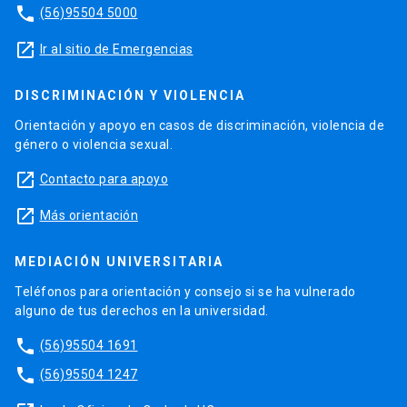
phone
(56)95504 5000
launch
Ir al sitio de Emergencias
DISCRIMINACIÓN Y VIOLENCIA
Orientación y apoyo en casos de discriminación, violencia de
género o violencia sexual.
launch
Contacto para apoyo
launch
Más orientación
MEDIACIÓN UNIVERSITARIA
Teléfonos para orientación y consejo si se ha vulnerado
alguno de tus derechos en la universidad.
phone
(56)95504 1691
phone
(56)95504 1247