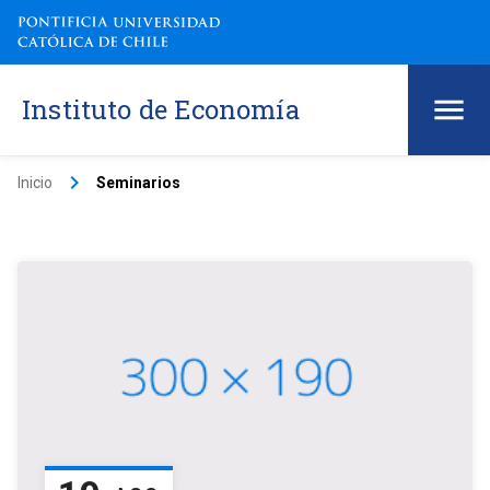
Instituto de Economía
keyboard_arrow_right
Inicio
Seminarios