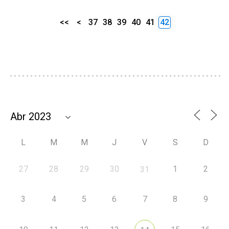
<<
<
37
38
39
40
41
42
L
M
M
J
V
S
D
27
28
29
30
1
2
31
3
4
5
6
7
8
9