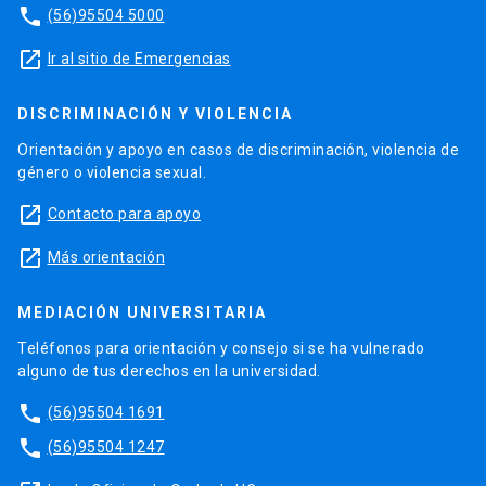
phone
(56)95504 5000
launch
Ir al sitio de Emergencias
DISCRIMINACIÓN Y VIOLENCIA
Orientación y apoyo en casos de discriminación, violencia de
género o violencia sexual.
launch
Contacto para apoyo
launch
Más orientación
MEDIACIÓN UNIVERSITARIA
Teléfonos para orientación y consejo si se ha vulnerado
alguno de tus derechos en la universidad.
phone
(56)95504 1691
phone
(56)95504 1247