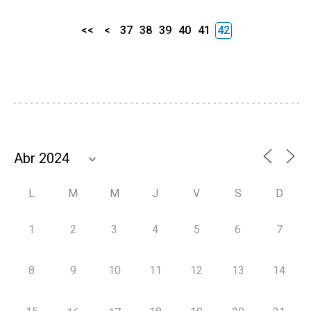
<<
<
37
38
39
40
41
42
L
M
M
J
V
S
D
1
2
3
4
5
6
7
8
9
10
11
12
13
14