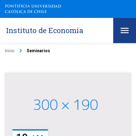
Instituto de Economía
keyboard_arrow_right
Inicio
Seminarios