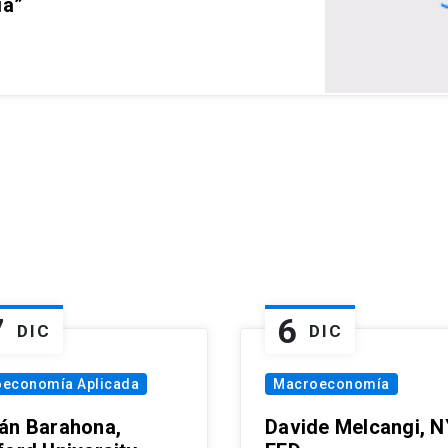
ia”
7
6
DIC
DIC
oeconomía Aplicada
Macroeconomía
án Barahona,
Davide Melcangi, N