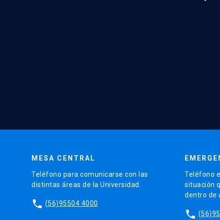
MESA CENTRAL
EMERGE
Teléfono para comunicarse con las
Teléfono e
distintas áreas de la Universidad.
situación 
dentro de
phone
(56)95504 4000
phone
(56)9