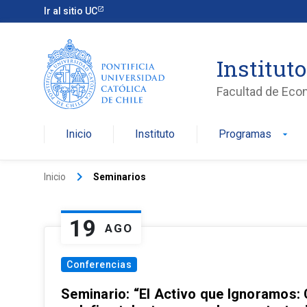
Ir al sitio UC
Institut
Facultad de Eco
Inicio
Instituto
Programas
arrow_drop_down
keyboard_arrow_right
Inicio
Seminarios
19
AGO
Conferencias
Seminario: “El Activo que Ignoramos: