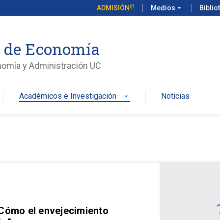
ADMISIÓN
Medios
arrow_drop_down
Biblio
o de Economía
nomía y Administración UC
Académicos e Investigación
Noticias
arrow_drop_down
 Cómo el envejecimiento