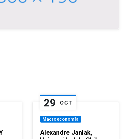
29
OCT
Macroeconomía
Y
Alexandre Janiak,