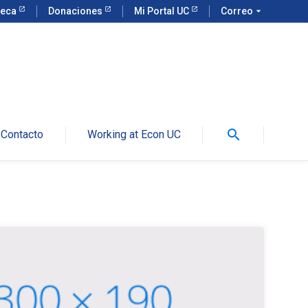
teca
Donaciones
Mi Portal UC
Correo
arrow_drop_down
search
Contacto
Working at Econ UC