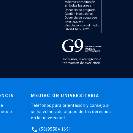
ENCIA
MEDIACIÓN UNIVERSITARIA
de
Teléfonos para orientación y consejo si
énero o
se ha vulnerado alguno de tus derechos
en la universidad.
phone
(56)95504 1691