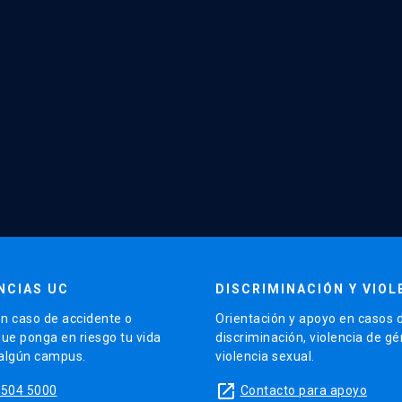
NCIAS UC
DISCRIMINACIÓN Y VIOL
n caso de accidente o
Orientación y apoyo en casos 
que ponga en riesgo tu vida
discriminación, violencia de g
 algún campus.
violencia sexual.
launch
5504 5000
Contacto para apoyo