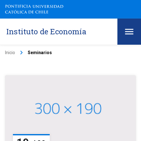
Instituto de Economía
keyboard_arrow_right
Inicio
Seminarios