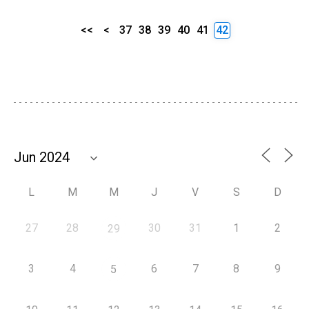
<<
<
37
38
39
40
41
42
L
M
M
J
V
S
D
27
28
30
31
1
2
29
3
4
6
7
8
9
5