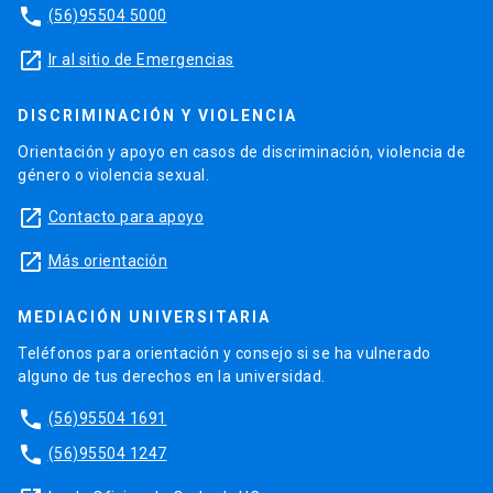
phone
(56)95504 5000
launch
Ir al sitio de Emergencias
DISCRIMINACIÓN Y VIOLENCIA
Orientación y apoyo en casos de discriminación, violencia de
género o violencia sexual.
launch
Contacto para apoyo
launch
Más orientación
MEDIACIÓN UNIVERSITARIA
Teléfonos para orientación y consejo si se ha vulnerado
alguno de tus derechos en la universidad.
phone
(56)95504 1691
phone
(56)95504 1247