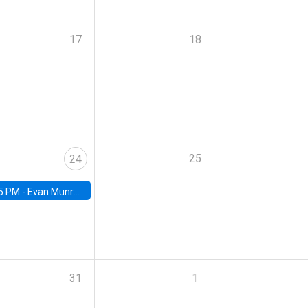
17
18
25
24
5 PM -
Evan Munro, Neyman Visiting Assistant Professor in the Department of Statistics at UC Berkeley
31
1