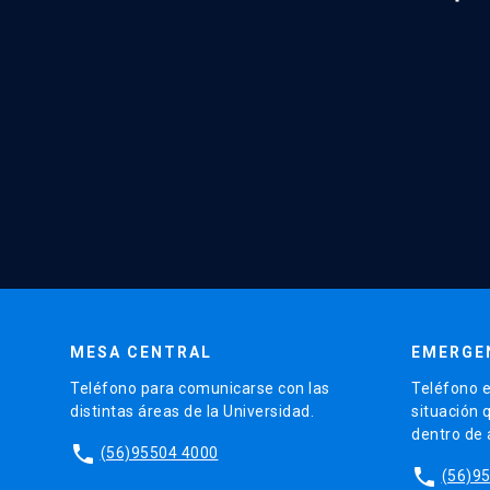
MESA CENTRAL
EMERGE
Teléfono para comunicarse con las
Teléfono e
distintas áreas de la Universidad.
situación 
dentro de
phone
(56)95504 4000
phone
(56)9