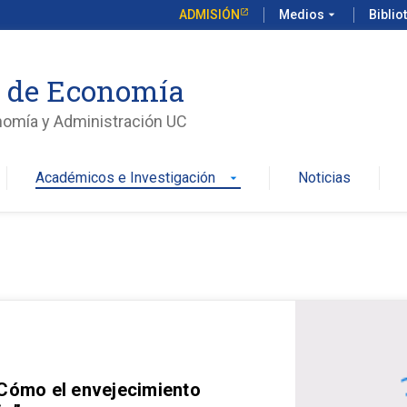
ADMISIÓN
Medios
arrow_drop_down
Biblio
o de Economía
nomía y Administración UC
Académicos e Investigación
Noticias
arrow_drop_down
 Cómo el envejecimiento