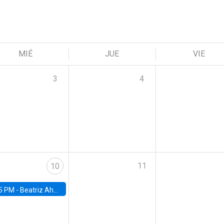
MIÉ
JUE
VIE
3
4
11
10
5 PM -
Beatriz Ahumada, PhD candidate, Universidad de Pittsburgh