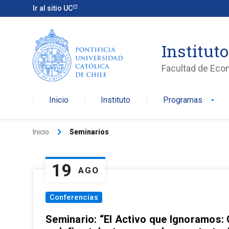
Ir al sitio UC
Institut
Facultad de Eco
Inicio
Instituto
Programas
arrow_drop_down
keyboard_arrow_right
Inicio
Seminarios
19
AGO
Conferencias
Seminario: “El Activo que Ignoramos: