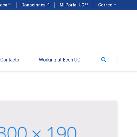
teca
Donaciones
Mi Portal UC
Correo
arrow_drop_down
search
Contacto
Working at Econ UC