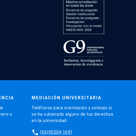
ENCIA
MEDIACIÓN UNIVERSITARIA
de
Teléfonos para orientación y consejo si
énero o
se ha vulnerado alguno de tus derechos
en la universidad.
phone
(56)95504 1691