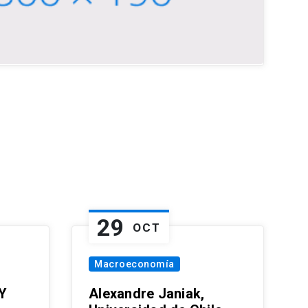
29
OCT
Macroeconomía
Y
Alexandre Janiak,