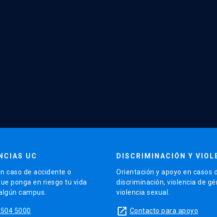
NCIAS UC
DISCRIMINACIÓN Y VIOL
n caso de accidente o
Orientación y apoyo en casos 
que ponga en riesgo tu vida
discriminación, violencia de g
 algún campus.
violencia sexual.
launch
5504 5000
Contacto para apoyo