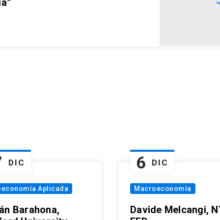
ia”
7
6
DIC
DIC
oeconomía Aplicada
Macroeconomía
án Barahona,
Davide Melcangi, N