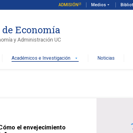
ADMISIÓN
Medios
arrow_drop_down
Biblio
o de Economía
nomía y Administración UC
Académicos e Investigación
Noticias
arrow_drop_down
 Cómo el envejecimiento