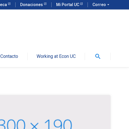
teca
Donaciones
Mi Portal UC
Correo
arrow_drop_down
search
Contacto
Working at Econ UC