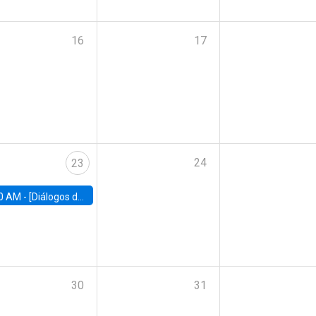
16
17
24
23
0 AM -
[Diálogos de Compromiso Público] Implementación de la reforma previsional: Desafíos y oportunidades
30
31