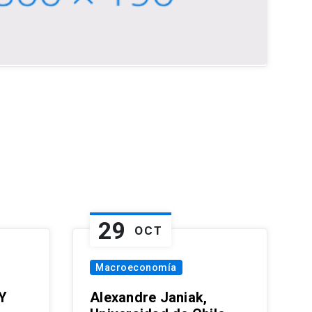
29
OCT
Macroeconomía
Y
Alexandre Janiak,