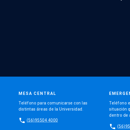
MESA CENTRAL
EMERGE
Teléfono para comunicarse con las
Teléfono e
distintas áreas de la Universidad.
situación 
dentro de
phone
(56)95504 4000
phone
(56)9