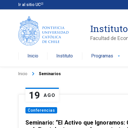
Ir al sitio UC
Institut
Facultad de Eco
Inicio
Instituto
Programas
arrow_drop_down
keyboard_arrow_right
Inicio
Seminarios
19
AGO
Conferencias
Seminario: “El Activo que Ignoramos: