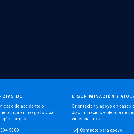
NCIAS UC
DISCRIMINACIÓN Y VIOL
n caso de accidente o
Orientación y apoyo en casos 
que ponga en riesgo tu vida
discriminación, violencia de g
 algún campus.
violencia sexual.
launch
5504 5000
Contacto para apoyo