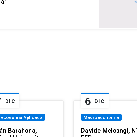
ia”
7
6
DIC
DIC
oeconomía Aplicada
Macroeconomía
án Barahona,
Davide Melcangi, N