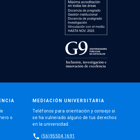
ENCIA
MEDIACIÓN UNIVERSITARIA
de
Teléfonos para orientación y consejo si
énero o
se ha vulnerado alguno de tus derechos
en la universidad.
phone
(56)95504 1691