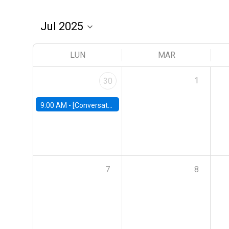
LUN
MAR
1
30
9:00 AM -
[Conversatorio] El futuro de Chile: Visiones para reactivar el crecimiento
7
8