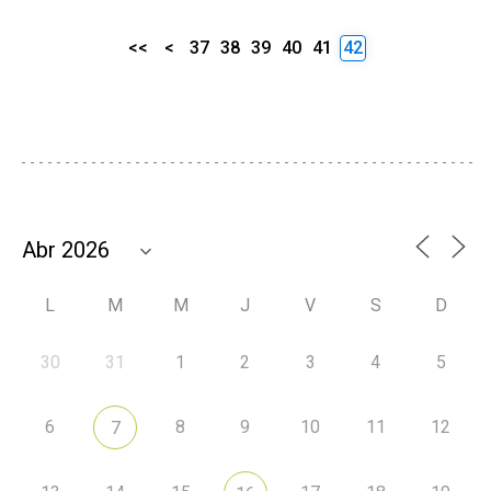
<<
<
37
38
39
40
41
42
L
M
M
J
V
S
D
30
31
1
2
3
4
5
6
8
9
10
11
12
7