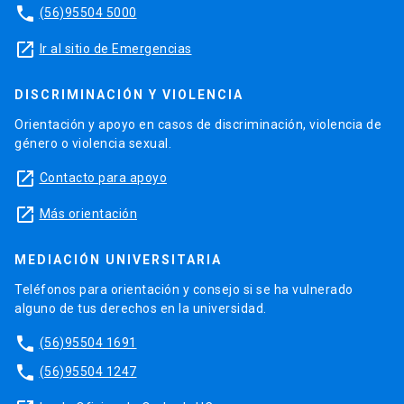
phone
(56)95504 5000
launch
Ir al sitio de Emergencias
DISCRIMINACIÓN Y VIOLENCIA
Orientación y apoyo en casos de discriminación, violencia de
género o violencia sexual.
launch
Contacto para apoyo
launch
Más orientación
MEDIACIÓN UNIVERSITARIA
Teléfonos para orientación y consejo si se ha vulnerado
alguno de tus derechos en la universidad.
phone
(56)95504 1691
phone
(56)95504 1247