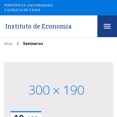
Instituto de Economía
keyboard_arrow_right
Inicio
Seminarios