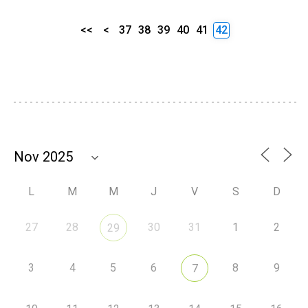
<<
<
37
38
39
40
41
42
L
M
M
J
V
S
D
27
28
30
31
1
2
29
3
4
5
6
8
9
7