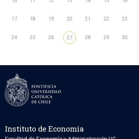
10
11
12
13
14
15
16
17
18
19
20
21
22
23
24
25
26
28
29
30
27
Instituto de Economía
Facultad de Economía y Administración UC