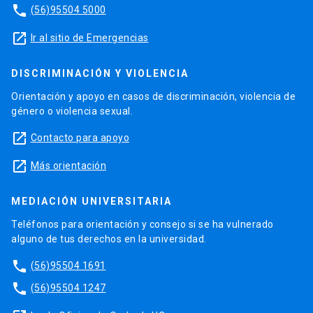
phone
(56)95504 5000
launch
Ir al sitio de Emergencias
DISCRIMINACIÓN Y VIOLENCIA
Orientación y apoyo en casos de discriminación, violencia de
género o violencia sexual.
launch
Contacto para apoyo
launch
Más orientación
MEDIACIÓN UNIVERSITARIA
Teléfonos para orientación y consejo si se ha vulnerado
alguno de tus derechos en la universidad.
phone
(56)95504 1691
phone
(56)95504 1247