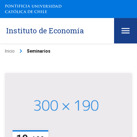
Instituto de Economía
keyboard_arrow_right
Inicio
Seminarios