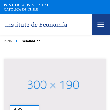
Instituto de Economía
keyboard_arrow_right
Inicio
Seminarios