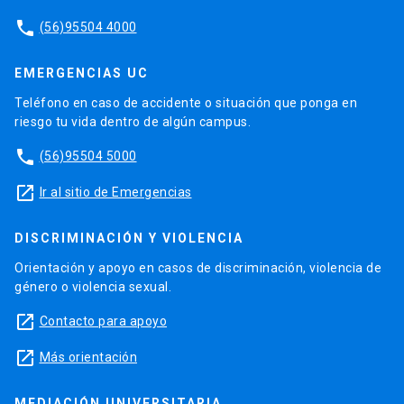
phone
(56)95504 4000
EMERGENCIAS UC
Teléfono en caso de accidente o situación que ponga en
riesgo tu vida dentro de algún campus.
phone
(56)95504 5000
launch
Ir al sitio de Emergencias
DISCRIMINACIÓN Y VIOLENCIA
Orientación y apoyo en casos de discriminación, violencia de
género o violencia sexual.
launch
Contacto para apoyo
launch
Más orientación
MEDIACIÓN UNIVERSITARIA