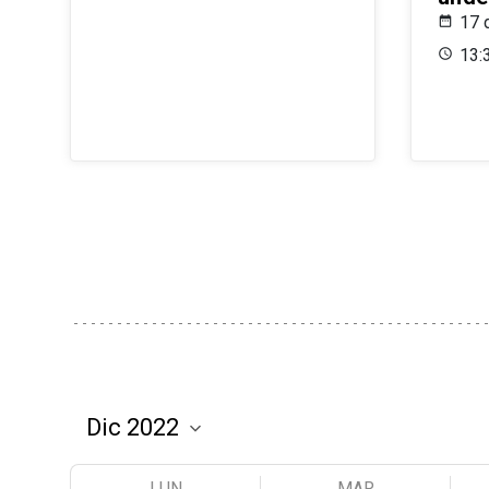
17 
13:
LUN
MAR