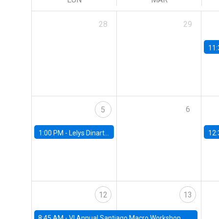
28
29
11:
6
5
1:00 PM -
Lelys Dinarte, Banco Mundial
12:
12
13
8:45 AM -
VI Annual Santiago Macro Workshop