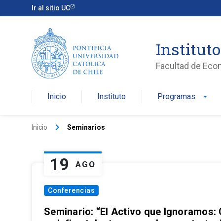
Ir al sitio UC
Institut
Facultad de Eco
Inicio
Instituto
Programas
arrow_drop_down
keyboard_arrow_right
Inicio
Seminarios
19
AGO
Conferencias
Seminario: “El Activo que Ignoramos: