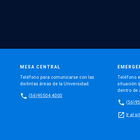
MESA CENTRAL
EMERGE
Teléfono para comunicarse con las
Teléfono e
distintas áreas de la Universidad.
situación 
dentro de
phone
(56)95504 4000
phone
(56)9
launch
Ir al 