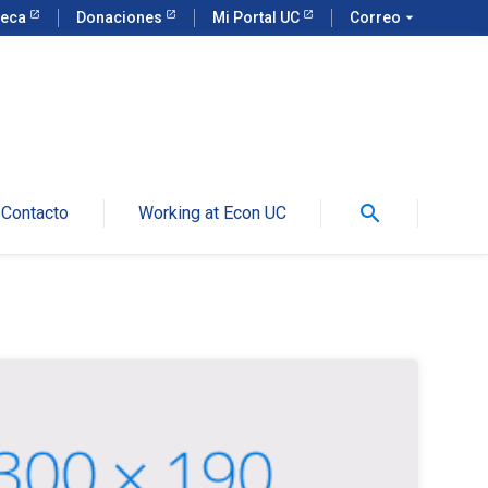
teca
Donaciones
Mi Portal UC
Correo
arrow_drop_down
search
Contacto
Working at Econ UC