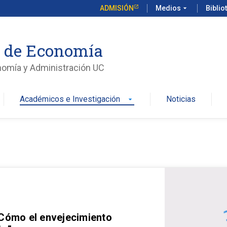
ADMISIÓN
Medios
arrow_drop_down
Biblio
o de Economía
nomía y Administración UC
Académicos e Investigación
Noticias
arrow_drop_down
 Cómo el envejecimiento