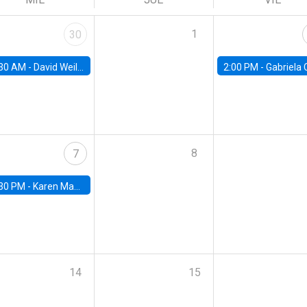
1
30
30 AM -
David Weil, Brown University
2:00 PM -
Gabriela Contreras, Banco Central de Ch
8
7
30 PM -
Karen Macours, Paris School of Economics
14
15