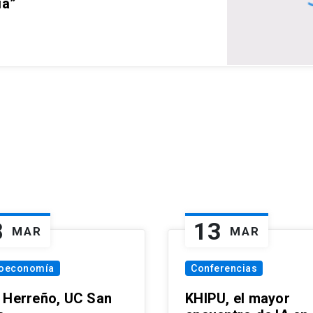
ia”
8
13
MAR
MAR
oeconomía
Conferencias
 Herreño, UC San
KHIPU, el mayor