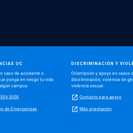
NCIAS UC
DISCRIMINACIÓN Y VIOL
n caso de accidente o
Orientación y apoyo en casos 
que ponga en riesgo tu vida
discriminación, violencia de g
 algún campus.
violencia sexual.
launch
5504 5000
Contacto para apoyo
launch
sitio de Emergencias
Más orientación