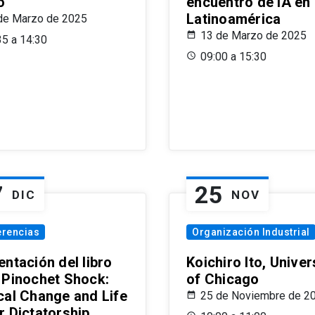
o
encuentro de IA en
Latinoamérica
de Marzo de 2025
13 de Marzo de 2025
35 a 14:30
09:00 a 15:30
7
25
DIC
NOV
erencias
Organización Industrial
ntación del libro
Koichiro Ito, Univer
 Pinochet Shock:
of Chicago
cal Change and Life
25 de Noviembre de 2
r Dictatorship