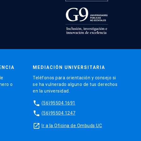
ENCIA
MEDIACIÓN UNIVERSITARIA
de
Teléfonos para orientación y consejo si
énero o
se ha vulnerado alguno de tus derechos
en la universidad.
phone
(56)95504 1691
phone
(56)95504 1247
launch
Ir a la Oficina de Ombuds UC