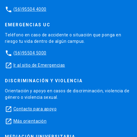
phone
(56)95504 4000
EMERGENCIAS UC
Teléfono en caso de accidente o situación que ponga en
riesgo tu vida dentro de algún campus.
phone
(56)95504 5000
launch
Ir al sitio de Emergencias
DISCRIMINACIÓN Y VIOLENCIA
Orientación y apoyo en casos de discriminación, violencia de
género o violencia sexual.
launch
Contacto para apoyo
launch
Más orientación
MEDIACIÓN UNIVERSITARIA