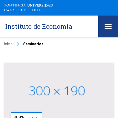
Instituto de Economía
keyboard_arrow_right
Inicio
Seminarios