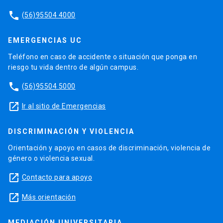
phone
(56)95504 4000
EMERGENCIAS UC
Teléfono en caso de accidente o situación que ponga en
riesgo tu vida dentro de algún campus.
phone
(56)95504 5000
launch
Ir al sitio de Emergencias
DISCRIMINACIÓN Y VIOLENCIA
Orientación y apoyo en casos de discriminación, violencia de
género o violencia sexual.
launch
Contacto para apoyo
launch
Más orientación
MEDIACIÓN UNIVERSITARIA