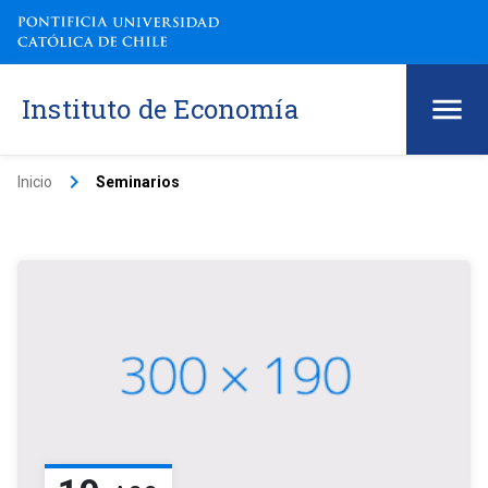
Instituto de Economía
keyboard_arrow_right
Inicio
Seminarios