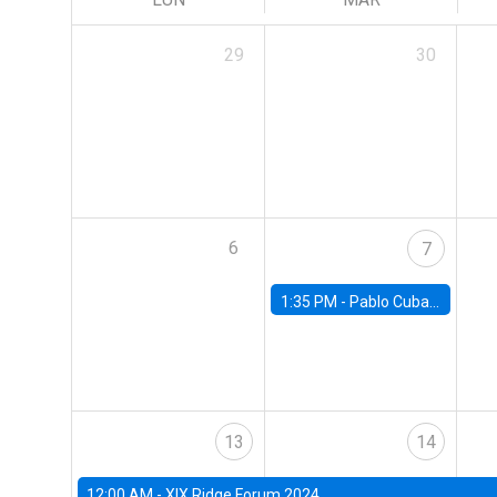
29
30
6
7
1:35 PM -
Pablo Cuba, FED Board
13
14
12:00 AM -
XIX Ridge Forum 2024