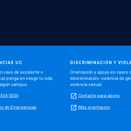
NCIAS UC
DISCRIMINACIÓN Y VIOL
n caso de accidente o
Orientación y apoyo en casos 
que ponga en riesgo tu vida
discriminación, violencia de g
 algún campus.
violencia sexual.
launch
5504 5000
Contacto para apoyo
launch
sitio de Emergencias
Más orientación