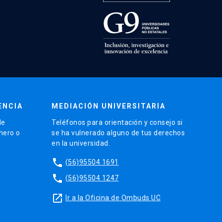
ENCIA
MEDIACIÓN UNIVERSITARIA
de
Teléfonos para orientación y consejo si
énero o
se ha vulnerado alguno de tus derechos
en la universidad.
phone
(56)95504 1691
phone
(56)95504 1247
launch
Ir a la Oficina de Ombuds UC