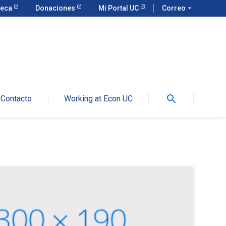
teca
Donaciones
Mi Portal UC
Correo
arrow_drop_down
search
Contacto
Working at Econ UC