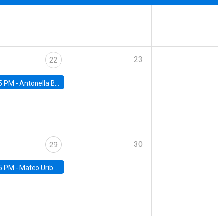
23
22
5 PM -
Antonella Bancalari, Institute for Fiscal Studies (IFS) and Research Associate at University College London (UCL)
30
29
5 PM -
Mateo Uribe-Castro, Universidad de los Andes (Colombia)