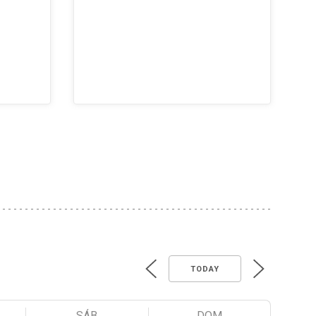
TODAY
SÁB
DOM