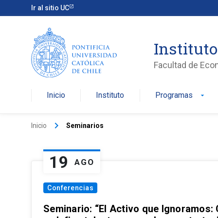
Ir al sitio UC
Institut
Facultad de Eco
Inicio
Instituto
Programas
arrow_drop_down
keyboard_arrow_right
Inicio
Seminarios
19
AGO
Conferencias
Seminario: “El Activo que Ignoramos: