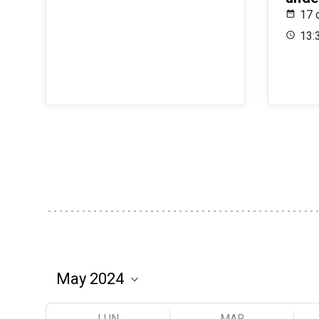
17 
13:
LUN
MAR