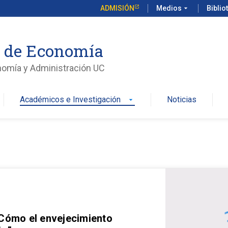
ADMISIÓN
Medios
arrow_drop_down
Biblio
o de Economía
nomía y Administración UC
Académicos e Investigación
Noticias
arrow_drop_down
 Cómo el envejecimiento