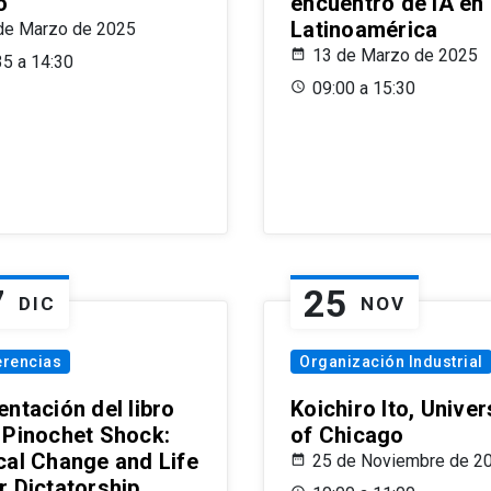
o
encuentro de IA en
Latinoamérica
de Marzo de 2025
13 de Marzo de 2025
35 a 14:30
09:00 a 15:30
7
25
DIC
NOV
erencias
Organización Industrial
ntación del libro
Koichiro Ito, Univer
 Pinochet Shock:
of Chicago
cal Change and Life
25 de Noviembre de 2
r Dictatorship