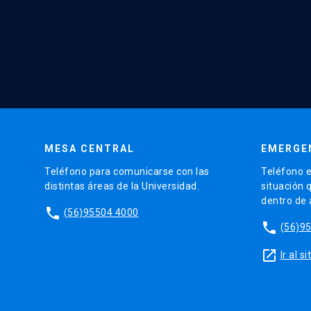
MESA CENTRAL
EMERGE
Teléfono para comunicarse con las
Teléfono e
distintas áreas de la Universidad.
situación 
dentro de
phone
(56)95504 4000
phone
(56)9
launch
Ir al 