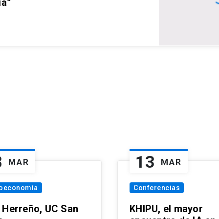
ia”
8
13
MAR
MAR
oeconomía
Conferencias
 Herreño, UC San
KHIPU, el mayor