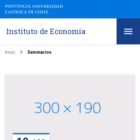
Instituto de Economía
keyboard_arrow_right
Inicio
Seminarios