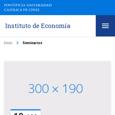
Instituto de Economía
keyboard_arrow_right
Inicio
Seminarios