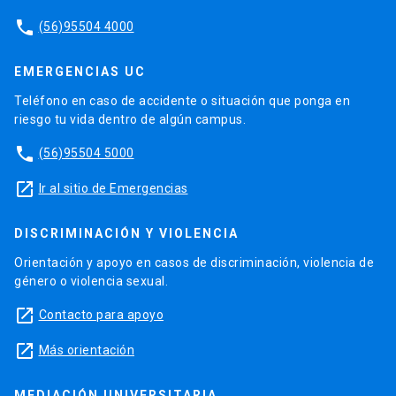
phone
(56)95504 4000
EMERGENCIAS UC
Teléfono en caso de accidente o situación que ponga en
riesgo tu vida dentro de algún campus.
phone
(56)95504 5000
launch
Ir al sitio de Emergencias
DISCRIMINACIÓN Y VIOLENCIA
Orientación y apoyo en casos de discriminación, violencia de
género o violencia sexual.
launch
Contacto para apoyo
launch
Más orientación
MEDIACIÓN UNIVERSITARIA