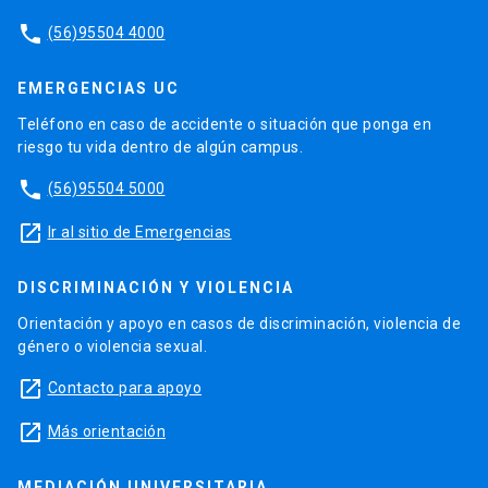
phone
(56)95504 4000
EMERGENCIAS UC
Teléfono en caso de accidente o situación que ponga en
riesgo tu vida dentro de algún campus.
phone
(56)95504 5000
launch
Ir al sitio de Emergencias
DISCRIMINACIÓN Y VIOLENCIA
Orientación y apoyo en casos de discriminación, violencia de
género o violencia sexual.
launch
Contacto para apoyo
launch
Más orientación
MEDIACIÓN UNIVERSITARIA