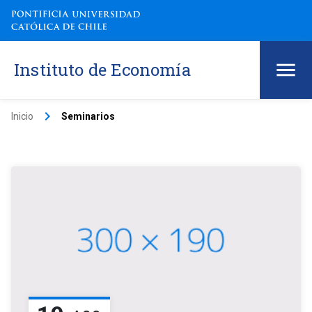
Instituto de Economía
keyboard_arrow_right
Inicio
Seminarios