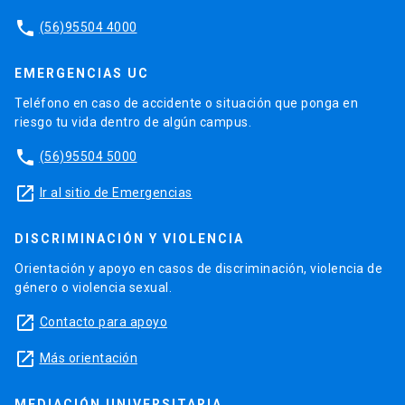
phone
(56)95504 4000
EMERGENCIAS UC
Teléfono en caso de accidente o situación que ponga en
riesgo tu vida dentro de algún campus.
phone
(56)95504 5000
launch
Ir al sitio de Emergencias
DISCRIMINACIÓN Y VIOLENCIA
Orientación y apoyo en casos de discriminación, violencia de
género o violencia sexual.
launch
Contacto para apoyo
launch
Más orientación
MEDIACIÓN UNIVERSITARIA