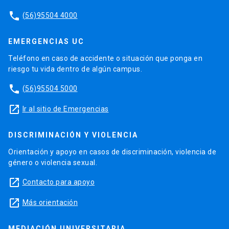
phone
(56)95504 4000
EMERGENCIAS UC
Teléfono en caso de accidente o situación que ponga en
riesgo tu vida dentro de algún campus.
phone
(56)95504 5000
launch
Ir al sitio de Emergencias
DISCRIMINACIÓN Y VIOLENCIA
Orientación y apoyo en casos de discriminación, violencia de
género o violencia sexual.
launch
Contacto para apoyo
launch
Más orientación
MEDIACIÓN UNIVERSITARIA