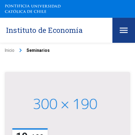
Instituto de Economía
keyboard_arrow_right
Inicio
Seminarios