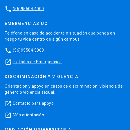
phone
(56)95504 4000
EMERGENCIAS UC
Teléfono en caso de accidente o situación que ponga en
riesgo tu vida dentro de algún campus.
phone
(56)95504 5000
launch
Ir al sitio de Emergencias
DISCRIMINACIÓN Y VIOLENCIA
Orientación y apoyo en casos de discriminación, violencia de
género o violencia sexual.
launch
Contacto para apoyo
launch
Más orientación
MEDIACIÓN UNIVERSITARIA