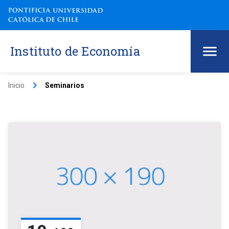
Instituto de Economía
keyboard_arrow_right
Inicio
Seminarios