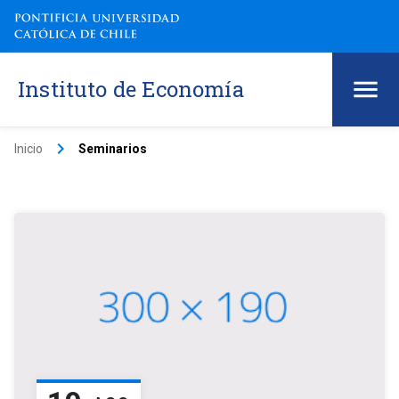
Instituto de Economía
keyboard_arrow_right
Inicio
Seminarios