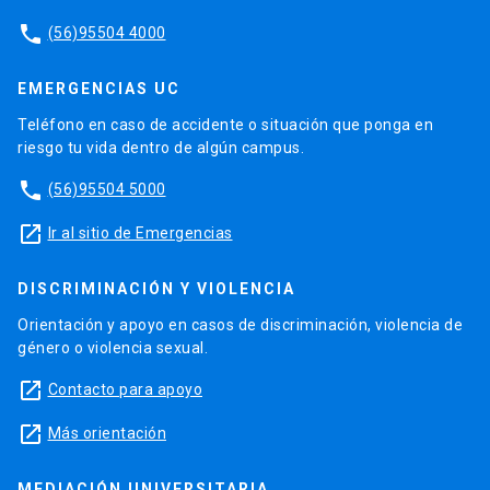
phone
(56)95504 4000
EMERGENCIAS UC
Teléfono en caso de accidente o situación que ponga en
riesgo tu vida dentro de algún campus.
phone
(56)95504 5000
launch
Ir al sitio de Emergencias
DISCRIMINACIÓN Y VIOLENCIA
Orientación y apoyo en casos de discriminación, violencia de
género o violencia sexual.
launch
Contacto para apoyo
launch
Más orientación
MEDIACIÓN UNIVERSITARIA