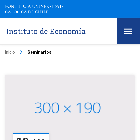
Instituto de Economía
keyboard_arrow_right
Inicio
Seminarios