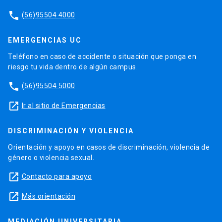
phone
(56)95504 4000
EMERGENCIAS UC
Teléfono en caso de accidente o situación que ponga en
riesgo tu vida dentro de algún campus.
phone
(56)95504 5000
launch
Ir al sitio de Emergencias
DISCRIMINACIÓN Y VIOLENCIA
Orientación y apoyo en casos de discriminación, violencia de
género o violencia sexual.
launch
Contacto para apoyo
launch
Más orientación
MEDIACIÓN UNIVERSITARIA