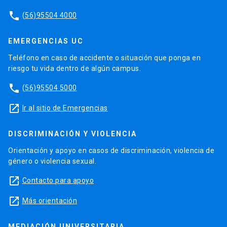
phone
(56)95504 4000
EMERGENCIAS UC
Teléfono en caso de accidente o situación que ponga en
riesgo tu vida dentro de algún campus.
phone
(56)95504 5000
launch
Ir al sitio de Emergencias
DISCRIMINACIÓN Y VIOLENCIA
Orientación y apoyo en casos de discriminación, violencia de
género o violencia sexual.
launch
Contacto para apoyo
launch
Más orientación
MEDIACIÓN UNIVERSITARIA