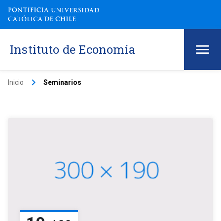
Instituto de Economía
keyboard_arrow_right
Inicio
Seminarios