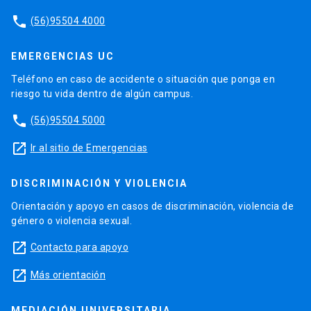
phone
(56)95504 4000
EMERGENCIAS UC
Teléfono en caso de accidente o situación que ponga en
riesgo tu vida dentro de algún campus.
phone
(56)95504 5000
launch
Ir al sitio de Emergencias
DISCRIMINACIÓN Y VIOLENCIA
Orientación y apoyo en casos de discriminación, violencia de
género o violencia sexual.
launch
Contacto para apoyo
launch
Más orientación
MEDIACIÓN UNIVERSITARIA