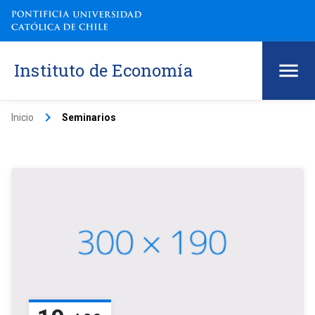
Instituto de Economía
keyboard_arrow_right
Inicio
Seminarios