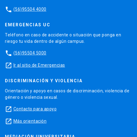
phone
(56)95504 4000
EMERGENCIAS UC
Teléfono en caso de accidente o situación que ponga en
riesgo tu vida dentro de algún campus.
phone
(56)95504 5000
launch
Ir al sitio de Emergencias
DISCRIMINACIÓN Y VIOLENCIA
Orientación y apoyo en casos de discriminación, violencia de
género o violencia sexual.
launch
Contacto para apoyo
launch
Más orientación
MEDIACIÓN UNIVERSITARIA