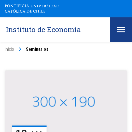
Instituto de Economía
keyboard_arrow_right
Inicio
Seminarios