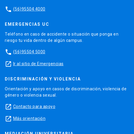
phone
(56)95504 4000
EMERGENCIAS UC
Teléfono en caso de accidente o situación que ponga en
riesgo tu vida dentro de algún campus.
phone
(56)95504 5000
launch
Ir al sitio de Emergencias
DISCRIMINACIÓN Y VIOLENCIA
Orientación y apoyo en casos de discriminación, violencia de
género o violencia sexual.
launch
Contacto para apoyo
launch
Más orientación
MEDIACIÓN UNIVERSITARIA